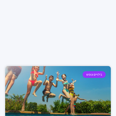
בילויים ונופש