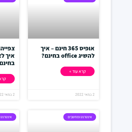
אופיס 365 חינם – איך
צפייה 
להשיג office בחינם?
איך ל
בחינם
קרא עוד »
קרא 
2 במאי 2022
2 במאי 2022
אינטרנט ומחשבים
אינטרנט 