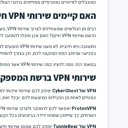
המוגבלים לאיזורים גאוגרפיים מסויימים ברחבי העולם
האם קיימים שירותי VPN חינמיים?
הרשת שירותי VPN חינם? האם אכן תוכלו להתחבר לשירות VPN ללא תשלום, ואם כן, האם קיים שירותי איכותי כזה?
התשובה היא חיוב
בפגיעה שרוחב הפס המוקצה לכם, וכן בצורך להתחייב 
במאמר הזה ננסה להציג כמה שירותי VPN אשר מסופקים לגולשים בחינם:
שירותי VPN ברשת המספקים שירות חינם
VPN של CyberGhost
כמנויים לאחת מן החבילות המוצעות לכם. ובכל זאת, 45 ימי התנסות בשירות איכותי – לא הולכים ברגל.
ProtonVPN
השרתים, כך שייתכן שתחוו ירידה בביצועים בכל הק
VPN של TunnleBear
יספק לכם אמנם שירותי חינמ