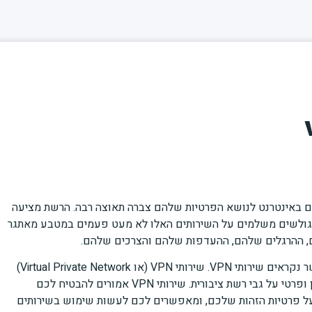
vp
 באינטרנט לנושא הפרטיות שלהם צברה תאוצה רבה. הרשת מציעה
ם הגולשים משלמים על השירותים האלו לא מעט פעמים במטבע מאתגר
הם, ההרגלים שלהם, ההעדפות שלהם והצרכים שלהם.
אל תוך עולם התוכן הזה נכנסים פתרונות מיוחדים אשר נקראים שירותי VPN. שירותי VPN (או Virtual Private Network)
הינם שירותים המאפשרים יצירת תווך מאובטח, מוצפן ופרטי על גבי רשת ציבורית. שירותי VPN אמורים להבטיח לכם
על פרטיות הזהות שלכם, ומאפשרים לכם לעשות שימוש בשירותים