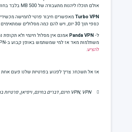
אולם תוכלו ליהנות מתעבורה של 500 MB בלבד בחודש, מה שהופך את השירות הזה לפחות ריאלי במונחים של היום.
Turbo VPN
מאפשרים חיבור פרטי לחמישה מכשירים
כספי תוך 30 יום, ויש להם כמה מסלולים שמתאימים לצרכים שונים של משתמשי VPN באופן קבוע,
ל-
Panda VPN
אמנם אין מסלול חינמי ולא תקופת נס
משתלמות מאד אז למי שמשתמש באופן קבוע ב-VPN וצריך תעבורה סבירה פלוס,
להציע
.
אז אל תשכחו: צריך לפגוע בפרטיות שלנו פעם אחת 
VPN חינם
,
VPN
,
דברים בחינם
,
ויפיאן
,
פרטיות ב